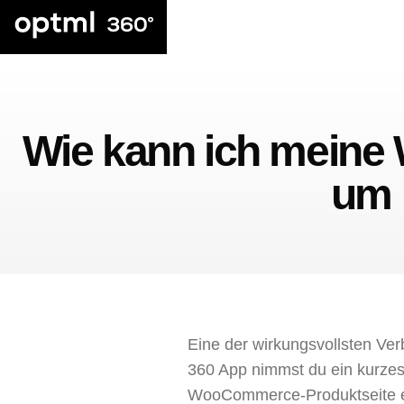
Wie kann ich meine
um 
Eine der wirkungsvollsten Ve
360 App nimmst du ein kurzes 
WooCommerce-Produktseite e