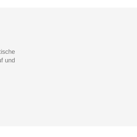
tische
f und