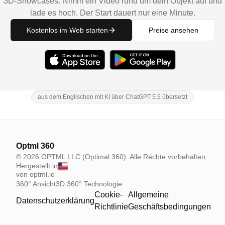
3D-Showcases. Nimm ein Video rund um dein Objekt auf und
lade es hoch. Der Start dauert nur eine Minute.
Kostenlos im Web starten
Preise ansehen
aus dem Englischen mit KI über ChatGPT 5.5 übersetzt
Optml 360
© 2026 OPTML LLC (Optimal 360). Alle Rechte vorbehalten.
Hergestellt in
von optml.io
360° Ansicht
3D 360° Technologie
Cookie-
Allgemeine
Datenschutzerklärung
Richtlinie
Geschäftsbedingungen