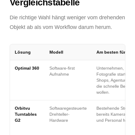
Vergleichstabelle
Die richtige Wahl hängt weniger vom drehenden
Objekt ab als vom Workflow darum herum.
Lösung
Modell
Am besten für
Optimal 360
Software-first
Unternehmen, die m
Aufnahme
Fotografie starten, 
Shops, Agenturen u
die schnelle Bediene
wollen.
Orbitvu
Softwaregesteuerte
Bestehende Studios,
Turntables
Drehteller-
bereits Kameras, Li
G2
Hardware
und Personal haben