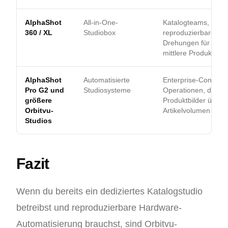
AlphaShot
All-in-One-
Katalogteams, die
360 / XL
Studiobox
reproduzierbare 36
Drehungen für klein
mittlere Produkte b
AlphaShot
Automatisierte
Enterprise-Content-
Pro G2 und
Studiosysteme
Operationen, die ko
größere
Produktbilder über 
Orbitvu-
Artikelvolumen brau
Studios
Fazit
Wenn du bereits ein dediziertes Katalogstudio
betreibst und reproduzierbare Hardware-
Automatisierung brauchst, sind Orbitvu-