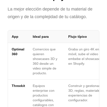
La mejor elección depende de tu material de
origen y de la complejidad de tu catálogo.
App
Ideal para
Flujo típico
Optimal
Comercios que
Graba un giro 4K en la a
360
quieren
móvil, sube el video y
showcases 3D y
embebe el showcase alo
360 desde un
en Shopify.
video simple de
producto.
Threekit
Equipos
Construir y gestionar acti
enterprise con
3D, reglas, materiales, A
productos
experiencias de
configurables,
configurador.
catálogos con