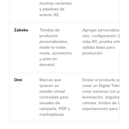
muchas variantes
y pipelines de
activos 3D.
Zakeke
Tiendas de
Agregar personalización 
productos
vivo, configuración 2D/3D
personalizados,
vista AR, prueba virtual y
made-to-order,
salidas listas para
moda, accesorios
producción.
y print-on-
demand.
Omi
Marcas que
Enviar el producto para
quieren un
crear un Digital Twin y lu
estudio virtual
crear escenas con plantill
controlado para
iluminación, ángulos de
visuales de
cámara, fondos de IA y
campaña, PDP y
exportaciones para Shopi
marketplaces.