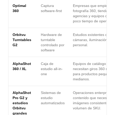
Optimal
Captura
Empresas que empiezan 
360
software-first
fotografía 360, tiendas Sh
agencias y equipos que q
poco tiempo de operador.
Orbitvu
Hardware de
Estudios existentes que y
Turntables
turntable
cámaras, iluminación, esp
G2
controlado por
personal.
software
AlphaShot
Caja de
Equipos de catálogo que
360 / XL
estudio all-in-
necesitan giros 360 repet
one
para productos pequeños
medianos.
AlphaShot
Sistemas de
Operaciones enterprise d
Pro G2 y
estudio
contenido que necesitan
estudios
automatizados
imágenes consistentes en
Orbitvu
volumen de SKU.
grandes