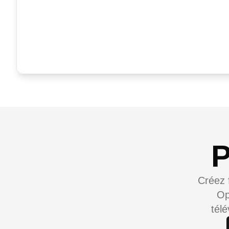
P
Créez 
Op
tél