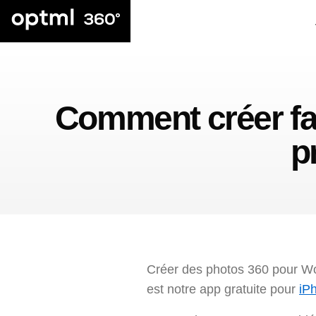
Comment créer fa
p
Créer des photos 360 pour 
est notre app gratuite pour
iP