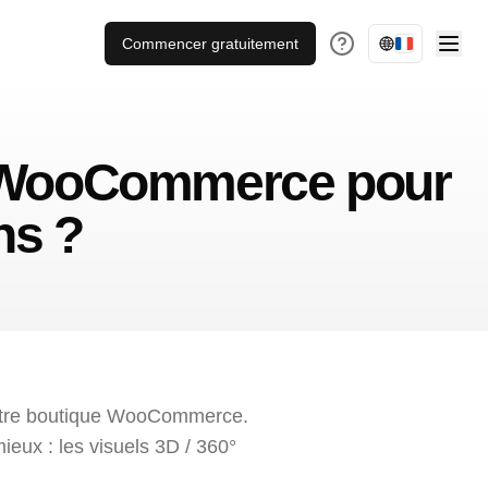
Commencer gratuitement
t WooCommerce pour
ns ?
 votre boutique WooCommerce.
ieux : les visuels 3D / 360°