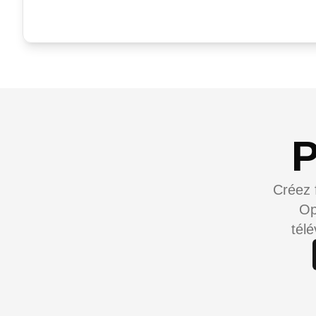
P
Créez 
Op
tél