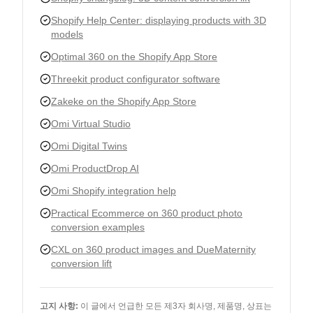
Shopify Help Center: displaying products with 3D
models
Optimal 360 on the Shopify App Store
Threekit product configurator software
Zakeke on the Shopify App Store
Omi Virtual Studio
Omi Digital Twins
Omi ProductDrop AI
Omi Shopify integration help
Practical Ecommerce on 360 product photo
conversion examples
CXL on 360 product images and DueMaternity
conversion lift
고지 사항
:
이 글에서 언급한 모든 제3자 회사명, 제품명, 상표는