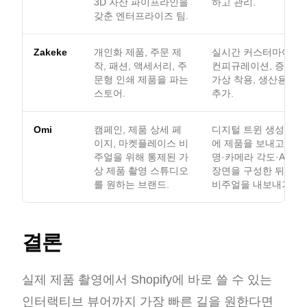
3D 자산 파이프라인을
하고 관리.
갖춘 엔터프라이즈 팀.
Zakeke
개인화 제품, 주문 제
실시간 커스터마이징, 2
작, 패션, 액세서리, 주
컨피규레이션, 증강현실
문형 인쇄 제품을 파는
가상 착용, 생산용 출
스토어.
추가.
Omi
캠페인, 제품 상세 페
디지털 트윈 생성을 위
이지, 마켓플레이스 비
에 제품을 보내고, 템
주얼을 위해 통제된 가
명·카메라 각도·AI 배
상 제품 촬영 스튜디오
장면을 구성한 뒤 Shop
를 원하는 브랜드.
비주얼을 내보내기.
결론
실제 제품 촬영에서 Shopify에 바로 쓸 수 있는
인터랙티브 뷰어까지 가장 빠른 길을 원한다면