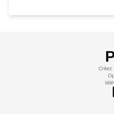
P
Créez 
Op
tél