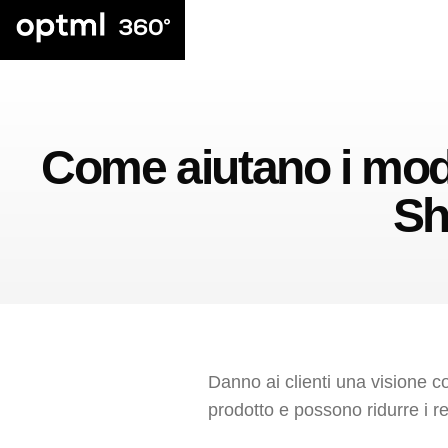
Come aiutano i model
Sh
Danno ai clienti una visione c
prodotto e possono ridurre i re