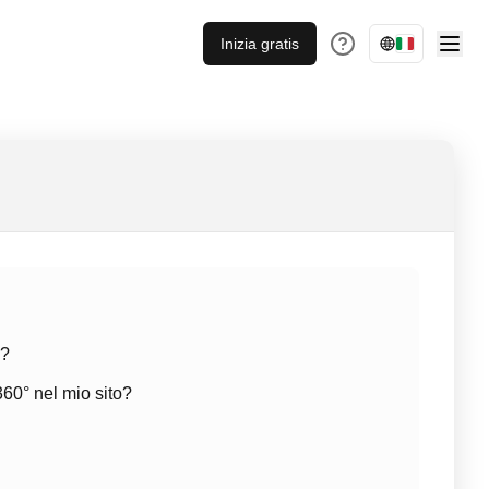
Inizia gratis
)?
360° nel mio sito?