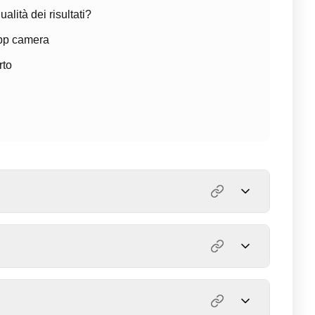
lità dei risultati?
app camera
rto
ve usando il nostro motore avanzato di fotografia
involgente e immersiva.
etti.