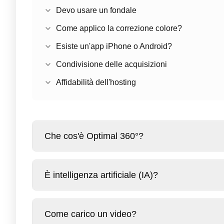
Devo usare un fondale
Come applico la correzione colore?
Esiste un'app iPhone o Android?
Condivisione delle acquisizioni
Affidabilità dell'hosting
Che cos'è Optimal 360°?
Optimal 360°
è una piattaforma web che trasforma u
È intelligenza artificiale (IA)?
computazionale 3D.
Queste viste possono essere incorporate facilmente
Gli algoritmi principali di Optimal 360 non sono IA g
Come carico un video?
Pronto a iniziare? Scopri
come caricare un video
o 