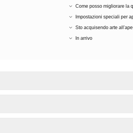
Come posso migliorare la qua
Impostazioni speciali per 
Sto acquisendo arte all'ape
In arrivo
n semplice video 4K di qualsiasi oggetto in viste 360° interatti
 nel tuo negozio o sito, creando un'esperienza prodotto più co
enerativa, quindi non inventano dettagli inesistenti sui tuoi sogg
leggi i nostri
consigli di fotografia
.