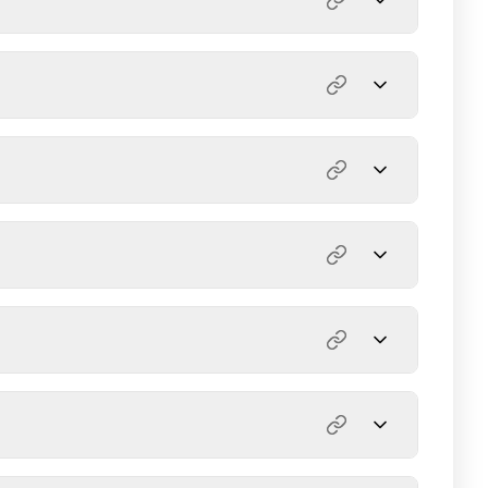
Permalink
Permalink
Permalink
Permalink
 i tuoi showcase.
Permalink
Permalink
oni:
, anche se puoi usare altre app camera.
Permalink