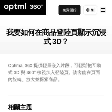
免費開始
繁
我要如何在商品登陸頁顯示沉浸
式 3D？
Optimal 360 提供輕量嵌入片段，可輕鬆把互動
式 3D 與 360° 檢視加入登陸頁。訪客能在頁面
內旋轉、放大並探索商品。
相關主題