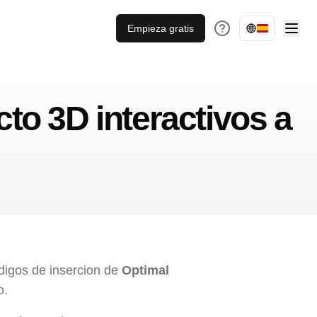
Empieza gratis
o 3D interactivos a
digos de insercion de
Optimal
o.