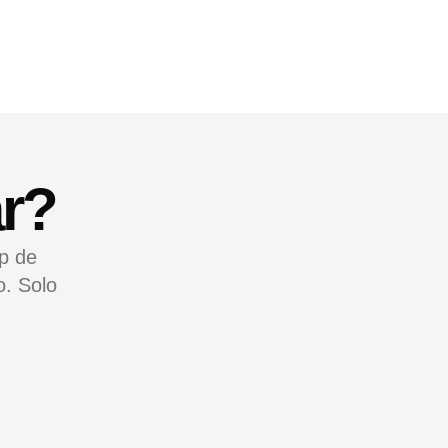
r?
pp de
o. Solo