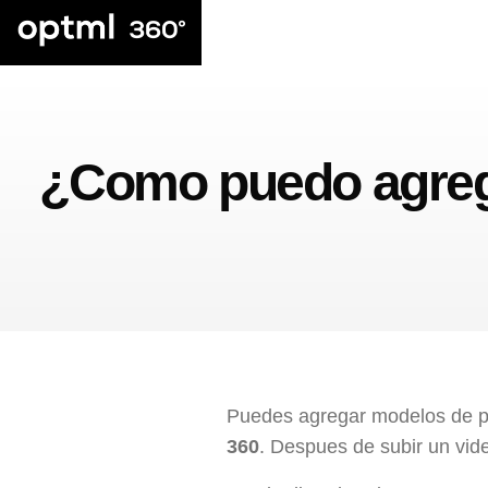
¿Como puedo agrega
Puedes agregar modelos de pr
360
. Despues de subir un vide