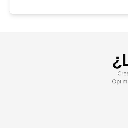
¿L
Crea
Optima