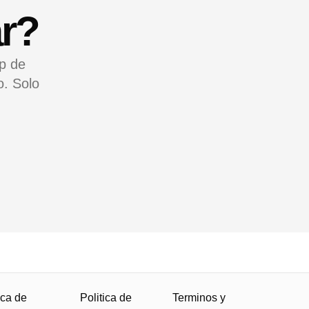
r?
pp de
o. Solo
ica de
Politica de
Terminos y