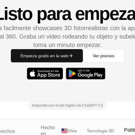
isto para empeza
 facilmente showcases 3D fotorrealistas con la a
l 360. Graba un video rodeando tu objeto y subel
toma un minuto empezar.
Empieza gratis en la web
Ver precios
traducido con IA del inglés vía ChatGPT 5.5
Hecho
Polit
Vista
Tecnologia 3D
erechos
en