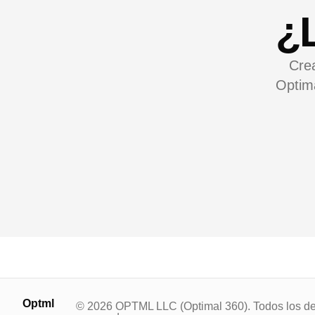
¿L
Crea
Optima
Optml
© 2026 OPTML LLC (Optimal 360). Todos los d