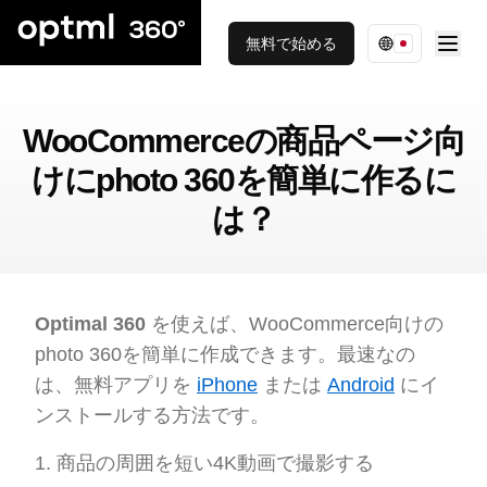
無料で始める
WooCommerceの商品ページ向
けにphoto 360を簡単に作るに
は？
Optimal 360
を使えば、WooCommerce向けの
photo 360を簡単に作成できます。最速なの
は、無料アプリを
iPhone
または
Android
にイ
ンストールする方法です。
商品の周囲を短い4K動画で撮影する