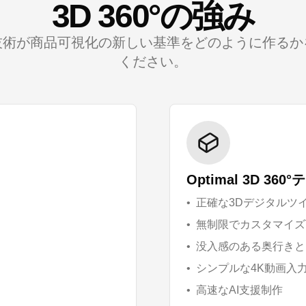
3D 360°の強み
技術が商品可視化の新しい基準をどのように作るか
ください。
Optimal 3D 36
•
正確な3Dデジタルツ
•
無制限でカスタマイズ
•
没入感のある奥行きと
•
シンプルな4K動画入
•
高速なAI支援制作