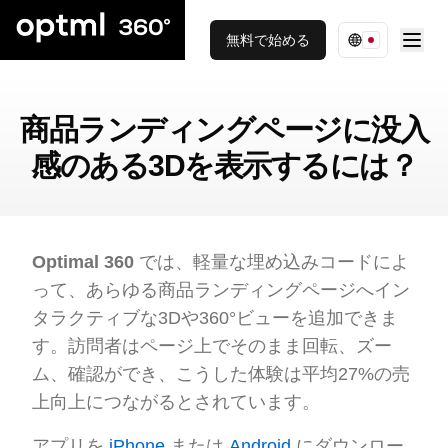
無料で始める
商品ランディングページに没入
感のある3Dを表示するには？
Optimal 360
では、軽量な埋め込みコードによ
って、あらゆる商品ランディングページへイン
タラクティブな3Dや360°ビューを追加できま
す。訪問者はページ上でそのまま回転、ズー
ム、確認ができ、こうした体験は平均27%の売
上向上につながるとされています。
アプリを
iPhone
または
Android
にダウンロー