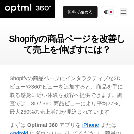
無料で始める
Shopifyの商品ページを改善し
て売上を伸ばすには？
Shopifyの商品ページにインタラクティブな3D
ビューや360°ビューを追加すると、商品を手に
取る感覚に近い体験を顧客へ提供できます。調
査では、3D / 360°商品ビューにより平均27%、
最大250%の売上増加が見込まれています。
まずは
Optimal 360
アプリを
iPhone
または
Android
にダウンロードしてください。商品の