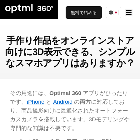
無料で始める
手作り作品をオンラインストア
向けに3D表示できる、シンプル
なスマホアプリはありますか？
その用途には、
Optimal 360
アプリがぴったり
です。
iPhone
と
Android
の両方に対応してお
り、商品撮影向けに最適化されたオートフォー
カスカメラを搭載しています。3Dモデリングや
専門的な知識は不要です。