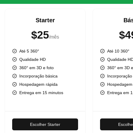
Starter
Bás
$25
$4
/mês
Até 5 360°
Até 10 360°
Qualidade HD
Qualidade H
360° em 3D e foto
360° em 3D e
Incorporação básica
Incorporação
Hospedagem rápida
Hospedagem 
Entrega em 15 minutos
Entrega em 1
Escolher Starter
Escolhe