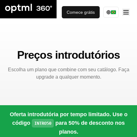
Comece grátis
Preços introdutórios
Escolha um plano que combine com seu catálogo. Faça
upgrade a qualquer momento.
Oferta introdutória por tempo limitado. Use o
código
para 50% de desconto nos
INTRO50
planos.