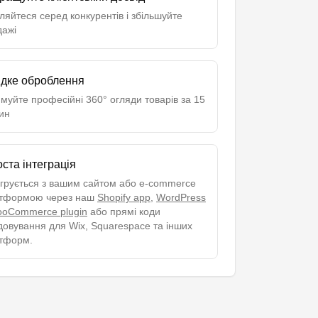
ляйтеся серед конкурентів і збільшуйте
дажі
дке оброблення
муйте професійні 360° огляди товарів за 15
ин
ста інтеграція
егрується з вашим сайтом або e-commerce
тформою через наш
Shopify app
,
WordPress
ooCommerce plugin
або прямі коди
довування для Wix, Squarespace та інших
тформ.