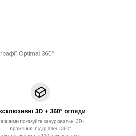
графії Optimal 360°
ксклюзивні 3D + 360° огляди
ершими показуйте занурювальні 3D-
враження, підкріплені 360°
фотооглядами зі 120 ракурсів для