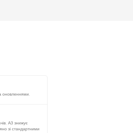
за оновленнями.
чів. A3 знижує
яно зі стандартними