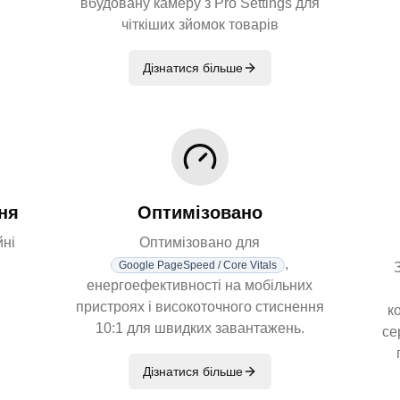
вбудовану камеру з Pro Settings для
чіткіших зйомок товарів
Дізнатися більше
ня
Оптимізовано
йні
Оптимізовано для
,
Google PageSpeed / Core Vitals
енергоефективності на мобільних
пристроях і високоточного стиснення
к
10:1 для швидких завантажень.
се
Дізнатися більше