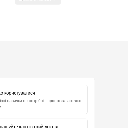
ко користуватися
ічні навички не потрібні - просто завантажте
о
ращуйте клієнтський досвід