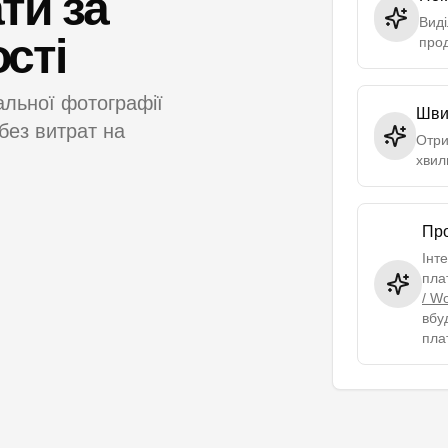
ти за
Виді
сті
про
альної фотографії
Шви
 без витрат на
Отри
хвил
Про
Інт
пла
/ W
вбу
пла