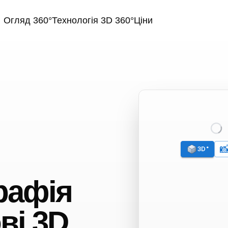
Огляд 360°
Технологія 3D 360°
Ціни
рафія
ві 3D