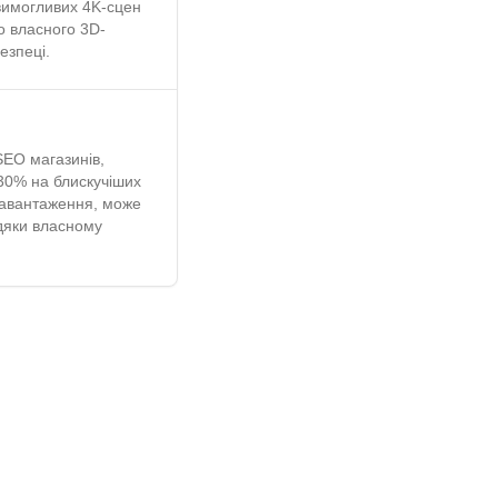
вимогливих 4K-сцен
о власного 3D-
езпеці.
SEO магазинів,
 30% на блискучіших
 завантаження, може
дяки власному