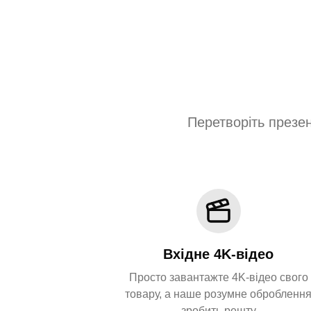
Перетворіть презен
Вхідне 4K-відео
Просто завантажте 4K-відео свого
товару, а наше розумне обробленн
зробить решту