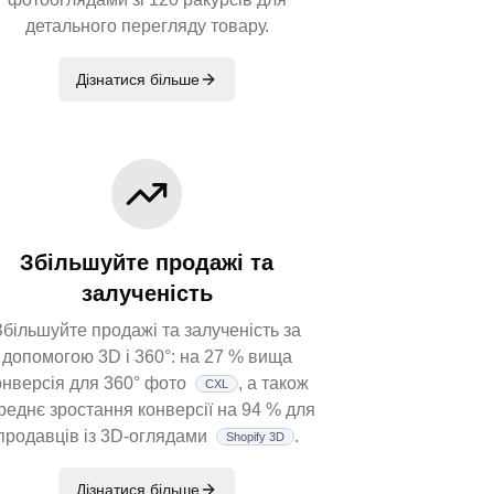
детального перегляду товару.
Дізнатися більше
Збільшуйте продажі та
залученість
Збільшуйте продажі та залученість за
допомогою 3D і 360°: на 27 % вища
онверсія для 360° фото
, а також
CXL
реднє зростання конверсії на 94 % для
продавців із 3D-оглядами
.
Shopify 3D
Дізнатися більше