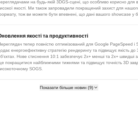
переглядачами на будь-якій 3DGS-сцені, що особливо корисно для 
високої якості. Ми також запровадили покращений захист для нашог
ормату, тож ви можете бути впевнені, що дані вашого showcase у б
Оновлення якості та продуктивності
Переглядач тепер повністю оптимізований для Google PageSpeed і 
додає енергоефективну стратегію рендерингу та підвищує якість до
об'єктах. Нове стиснення 10:1 забезпечує 2x+ менші та 2x+ швидші
ще покращитися найближчими тижнями та підвищує точність 3D зав
високоточному SOGS.
Показати більше новин (9)