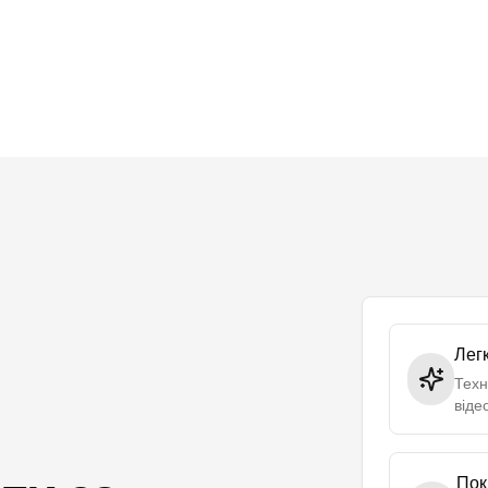
Лег
Техн
віде
Пок