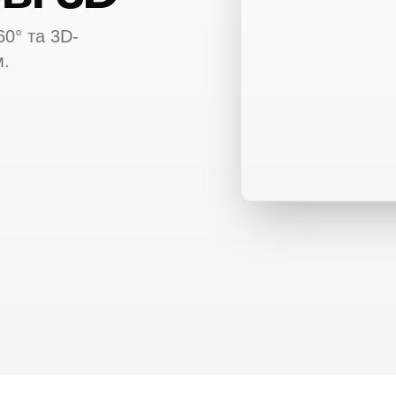
60° та 3D-
м.