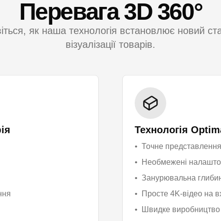
Перевага 3D 360°
іться, як наша технологія встановлює новий ст
візуалізації товарів.
ія
Технологія Optim
•
Точне представлення
•
Необмежені налаштов
•
Занурювальна глибин
ння
•
Просте 4K-відео на в
•
Швидке виробництво 