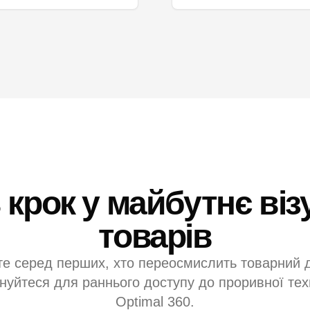
 крок у майбутнє візу
товарів
те серед перших, хто переосмислить товарний д
нуйтеся для раннього доступу до проривної техн
Optimal 360.