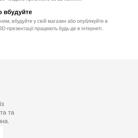
о вбудуйте
ням, вбудуйте у свій магазин або опублікуйте в
D-презентації працюють будь-де в інтернеті.
із
та та
ина.