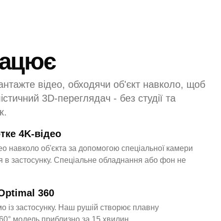
рацює
вантажте відео, обходячи об'єкт навколо, щоб
стичний 3D-переглядач - без студії та
к.
тке 4K-відео
део навколо об'єкта за допомогою спеціальної камери
 в застосунку. Спеціальне обладнання або фон не
Optimal 360
о із застосунку. Наш рушій створює плавну
360° модель приблизно за 15 хвилин.