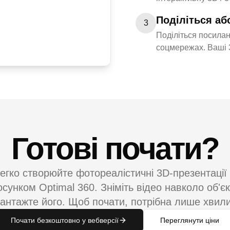
Поділіться аб
3
Поділіться посилан
соцмережах. Ваші 3
Готові почати?
егко створюйте фотореалістичні 3D-презентації 
осунком Optimal 360. Зніміть відео навколо об'єк
антажте його. Щоб почати, потрібна лише хвил
Почати безкоштовно у вебверсії
Переглянути ціни