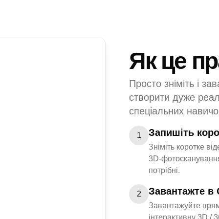
Як це п
Просто зніміть і за
створити дуже реалі
спеціальних навичо
Запишіть коро
1
Зніміть коротке ві
3D-фотосканування
потрібні.
Завантажте в 
2
Завантажуйте прям
інтерактивну 3D / 