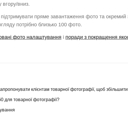
 вгору/вниз.
підтримувати пряме завантаження фото та окремий 
огляду потрібно близько 100 фото.
овані фото налаштування
і
поради з покращення якос
запропонувати клієнтам товарної фотографії, щоб збільшити
0 для товарної фотографії?
тування