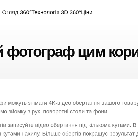
Огляд 360°
Технологія 3D 360°
Ціни
й фотограф цим кор
и можуть знімати 4K-відео обертання вашого товару,
о зйомку з рук, поворотні столи та фони.
в записуйте відео обертання під кількома кутами. В і
 кутами нахилу. Більше обертів покращує результат д