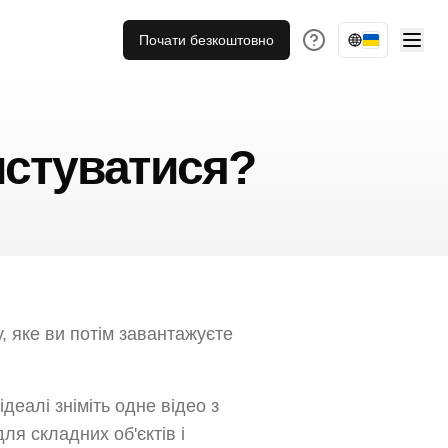
Почати безкоштовно
истуватися?
 яке ви потім завантажуєте
деалі зніміть одне відео з
ля складних об'єктів і