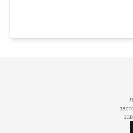
Л
заст
зав