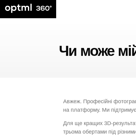
Чи може мі
Авжеж. Професійні фотограф
на платформу. Ми підтримуєм
Для ще кращих 3D-результаті
трьома обертами під різними