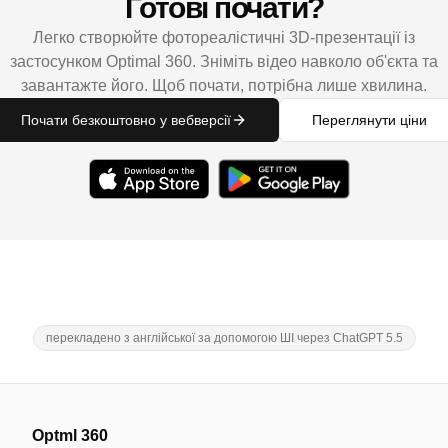
Готові почати?
Легко створюйте фотореалістичні 3D-презентації із
застосунком Optimal 360. Зніміть відео навколо об'єкта та
завантажте його. Щоб почати, потрібна лише хвилина.
Почати безкоштовно у вебверсії
Переглянути ціни
перекладено з англійської за допомогою ШІ через ChatGPT 5.5
Optml 360