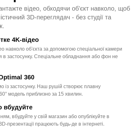
вантажте відео, обходячи об'єкт навколо, щоб
стичний 3D-переглядач - без студії та
к.
тке 4K-відео
део навколо об'єкта за допомогою спеціальної камери
 в застосунку. Спеціальне обладнання або фон не
Optimal 360
о із застосунку. Наш рушій створює плавну
360° модель приблизно за 15 хвилин.
о вбудуйте
ням, вбудуйте у свій магазин або опублікуйте в
D-презентації працюють будь-де в інтернеті.