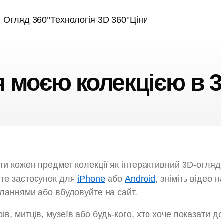
Огляд 360°
Технологія 3D 360°
Ціни
 моєю колекцією в 3
и кожен предмет колекції як інтерактивний 3D-огляд 
жте застосунок для
iPhone
або
Android
, зніміть відео
силаннями або вбудовуйте на сайт.
в, митців, музеїв або будь-кого, хто хоче показати до