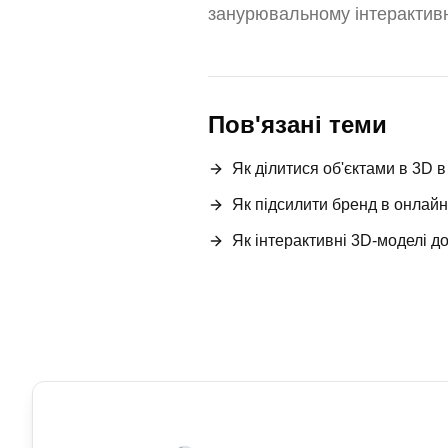
занурювальному інтерактив
Пов'язані теми
Як ділитися об'єктами в 3D в
Як підсилити бренд в онлайн
Як інтерактивні 3D-моделі 