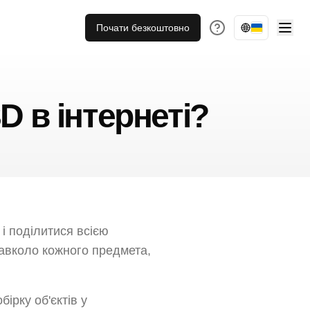
Почати безкоштовно
D в інтернеті?
і поділитися всією
 навколо кожного предмета,
бірку об'єктів у