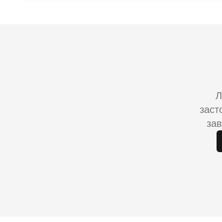
Л
заст
зав