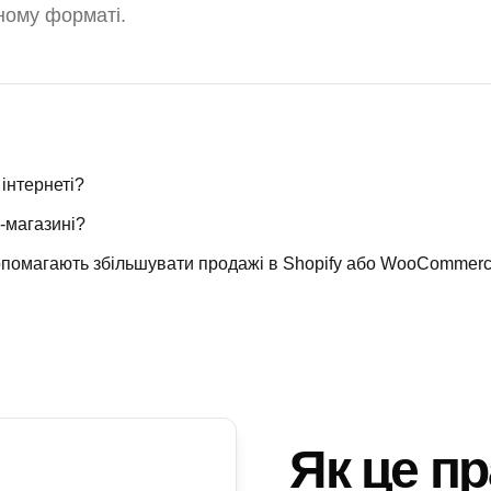
ному форматі.
 інтернеті?
-магазині?
допомагають збільшувати продажі в Shopify або WooCommer
Як це п