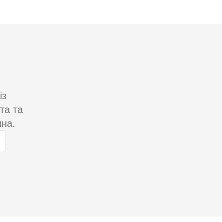
із
та та
ина.