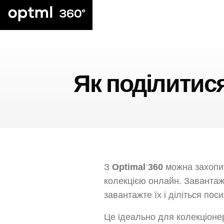
Як поділитися
З
Optimal 360
можна захопит
колекцією онлайн. Заванта
завантажте їх і діліться по
Це ідеально для колекціонері