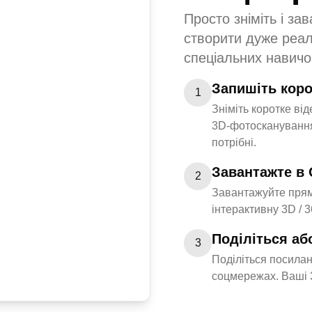
Просто зніміть і за
створити дуже реалі
спеціальних навичо
Запишіть коро
1
Зніміть коротке ві
3D-фотосканування
потрібні.
Завантажте в 
2
Завантажуйте прям
інтерактивну 3D / 
Поділіться аб
3
Поділіться посилан
соцмережах. Ваші 3