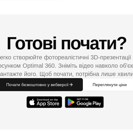
Готові почати?
егко створюйте фотореалістичні 3D-презентації 
осунком Optimal 360. Зніміть відео навколо об'єк
антажте його. Щоб почати, потрібна лише хвил
Почати безкоштовно у вебверсії
Переглянути ціни