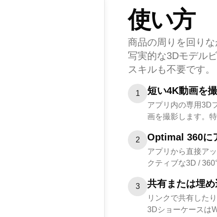
使い方
商品の周りを回りな
写実的な3Dモデル
スキルも不要です。
短い4K動画を
1
アプリ内の専用3D
画を撮影します。特
Optimal 36
2
アプリから直接アッ
クティブな3D / 3
共有または埋め
3
リンクで共有したり
3Dショーケースは