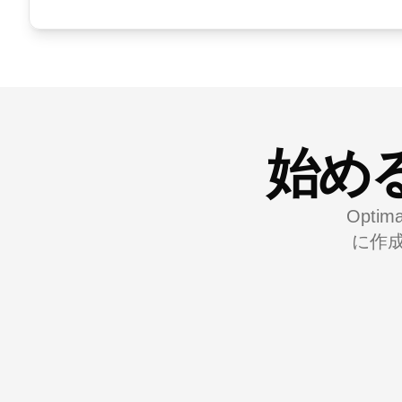
始め
Opt
に作