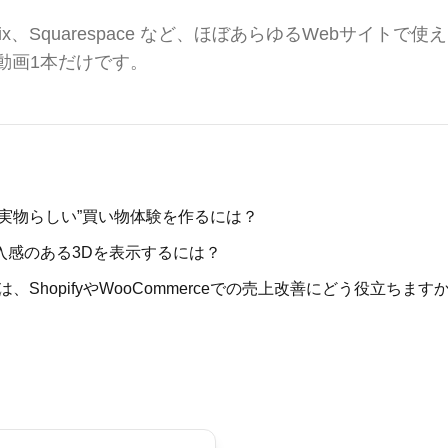
ce、Wix、Squarespace など、ほぼあらゆるWebサイ
動画1本だけです。
実物らしい”買い物体験を作るには？
入感のある3Dを表示するには？
ShopifyやWooCommerceでの売上改善にどう役立ちます