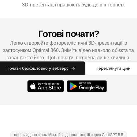
3D-презентації працюють будь-де в інтернеті.
Готові почати?
Легко створюйте фотореалістичні 3D-презентації із
застосунком Optimal 360. Зніміть відео навколо об'єкта та
завантажте його. Щоб почати, потрібна лише хвилина.
Почати безкоштовно у вебверсії
Переглянути ціни
перекладено з англійської за допомогою ШІ через ChatGPT 5.5