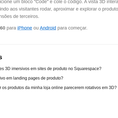
cione um bloco "Code" e cole o código. A vista 3D inter
indo aos visitantes rodar, aproximar e explorar o produt
nsões de terceiros.
360
para
iPhone
ou
Android
para começar.
s
s 3D imersivos em sites de produto no Squarespace?
ivo em landing pages de produto?
er os produtos da minha loja online parecerem rotativos em 3D?