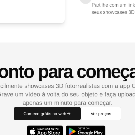
Partilhe com um link
seus showcases 3D 
onto para começ
acilmente showcases 3D fotorrealistas com a app 
rave um vídeo à volta do seu objeto e faça uploa
apenas um minuto para começar.
Comece grátis na web
Ver preços