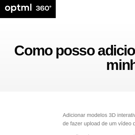
Como posso adicion
minh
Adicionar modelos 3D interat
de fazer upload de um vídeo d