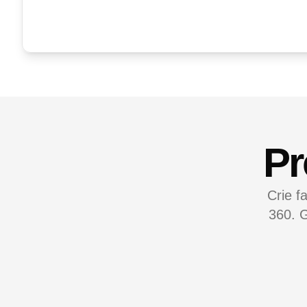
Pr
Crie f
360. G