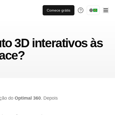
Comece grátis
o 3D interativos às
pace?
ação do
Optimal 360
. Depois