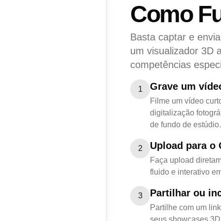
Como Fu
Basta captar e envia
um visualizador 3D 
competências especi
Grave um víde
1
Filme um vídeo curt
digitalização fotog
de fundo de estúdio.
Upload para o 
2
Faça upload diretam
fluido e interativo 
Partilhar ou in
3
Partilhe com um link
seus showcases 3D 