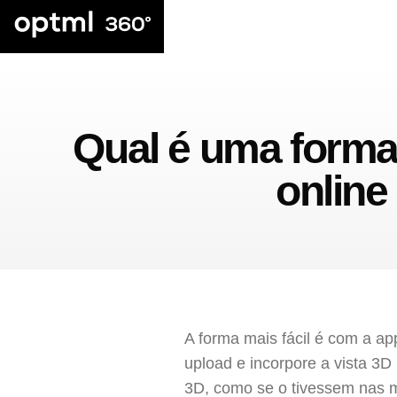
Qual é uma forma 
online
A forma mais fácil é com a a
upload e incorpore a vista 3D 
3D, como se o tivessem nas 