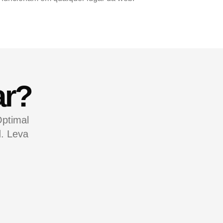
ar?
Optimal
d. Leva