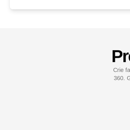
Pr
Crie f
360. G