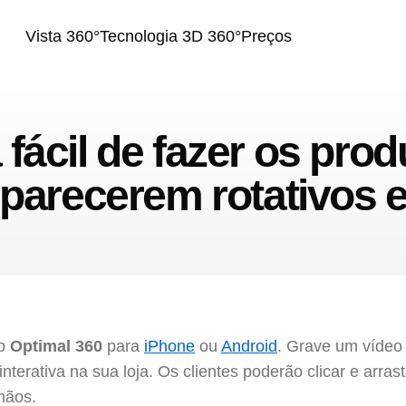
Vista 360°
Tecnologia 3D 360°
Preços
fácil de fazer os prod
 parecerem rotativos
pp
Optimal 360
para
iPhone
ou
Android
. Grave um vídeo 
interativa na sua loja. Os clientes poderão clicar e arra
mãos.