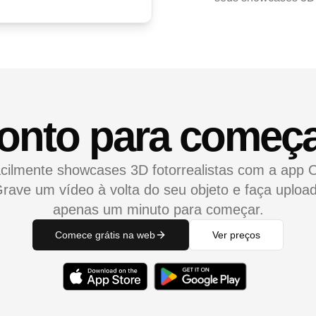
onto para começ
acilmente showcases 3D fotorrealistas com a app 
rave um vídeo à volta do seu objeto e faça uploa
apenas um minuto para começar.
Comece grátis na web
Ver preços