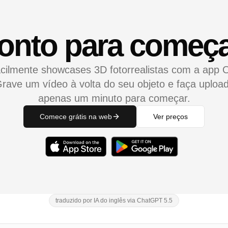
onto para começ
acilmente showcases 3D fotorrealistas com a app 
rave um vídeo à volta do seu objeto e faça uploa
apenas um minuto para começar.
Comece grátis na web
Ver preços
traduzido por IA do inglês via ChatGPT 5.5