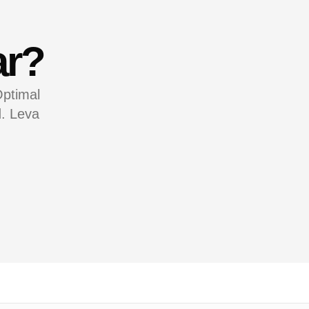
ar?
Optimal
d. Leva