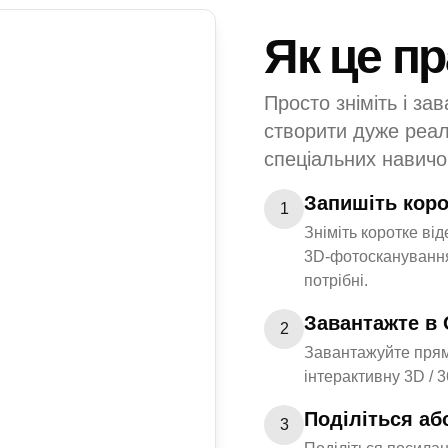
Як це п
Просто зніміть і за
створити дуже реалі
спеціальних навичо
Запишіть коро
1
Зніміть коротке ві
3D-фотосканування
потрібні.
Завантажте в 
2
Завантажуйте прям
інтерактивну 3D / 
Поділіться аб
3