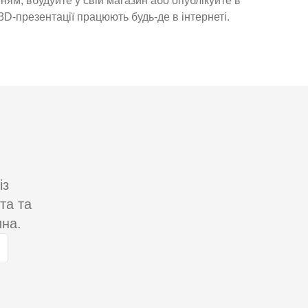
ням, вбудуйте у свій магазин або опублікуйте в
D-презентації працюють будь-де в інтернеті.
із
та та
ина.