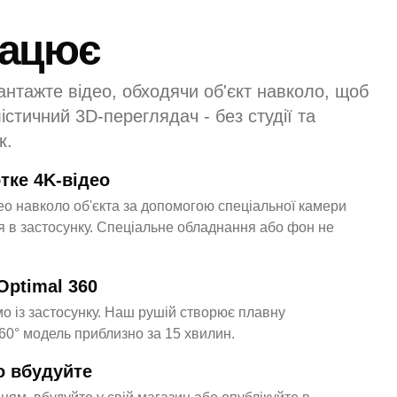
рацює
вантажте відео, обходячи об'єкт навколо, щоб
стичний 3D-переглядач - без студії та
к.
тке 4K-відео
део навколо об'єкта за допомогою спеціальної камери
 в застосунку. Спеціальне обладнання або фон не
Optimal 360
о із застосунку. Наш рушій створює плавну
360° модель приблизно за 15 хвилин.
о вбудуйте