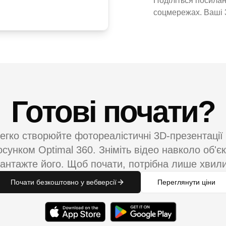
Поділіться посилан
соцмережах. Ваші 3
Готові почати?
егко створюйте фотореалістичні 3D-презентації 
осунком Optimal 360. Зніміть відео навколо об'єк
антажте його. Щоб почати, потрібна лише хвил
Почати безкоштовно у вебверсії
Переглянути ціни