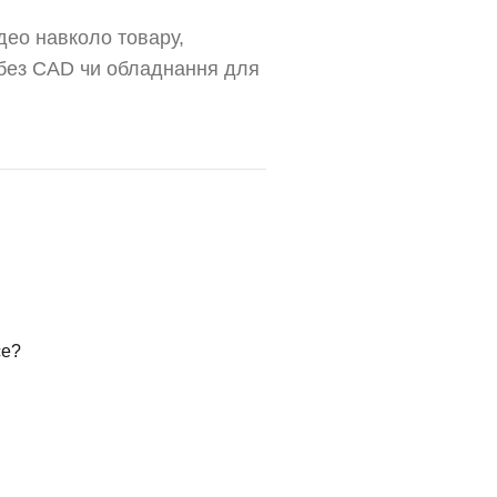
ідео навколо товару,
 без CAD чи обладнання для
ce?