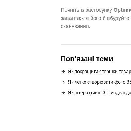
Почніть із застосунку
Optima
завантажте його й вбудуйте
сканування.
Пов'язані теми
Як покращити сторінки това
Як легко створювати фото 3
Як інтерактивні 3D-моделі 