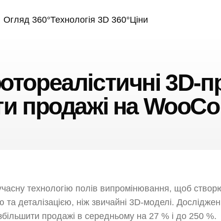
Огляд 360°
Технологія 3D 360°
Ціни
отореалістичні 3D-пр
ти продажі на WooC
часну технологію полів випромінювання, щоб створ
ю та деталізацією, ніж звичайні 3D-моделі. Досліджен
збільшити продажі в середньому на 27 % і до 250 %.