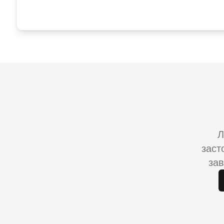
Л
заст
зав