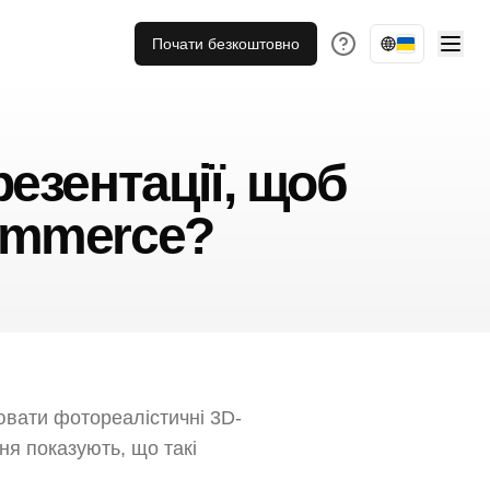
Почати безкоштовно
езентації, щоб
ommerce?
ювати фотореалістичні 3D-
ня показують, що такі