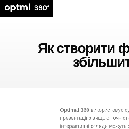
Як створити ф
збільши
Optimal 360
використовує су
презентації з вищою точніст
інтерактивні огляди можуть 